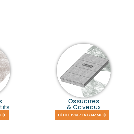
s
Ossuaires
ifs
& Caveaux
E
DÉCOUVRIR LA GAMME