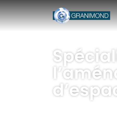
Spécial
l’amé
d’espac