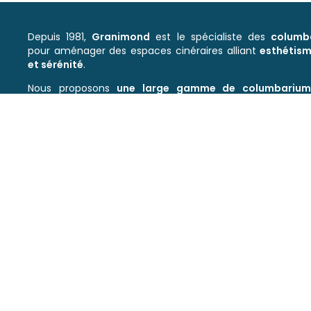
Depuis 1981,
Granimond
est le spécialiste des
columb
pour aménager des espaces cinéraires alliant
esthétism
et sérénité
.
Nous proposons
une large gamme de columbarium
besoins des collectivités et des gestionnaires de cimetiè
solutions
harmonieuses et durables
pour honorer l
défunts.
Une expertise reconnue dans les columbariums
Fabriqués en
granit massif
, nos columbariums se
une
variété de formes et de coloris
pour s’intégrer natu
environnement. Droits, courbes, circulaires, pyramidau
sphériques, ils allient
élégance et solidité
pour créer 
recueillement dignes et apaisants.
Entièrement
modulables
, nos columbariums
offren
d’accueil variable
en nombre de cases ainsi qu’en cont
par case, garantissant une gestion optimale et évolut
cinéraires.
Granimond, une signature unique pour les espac