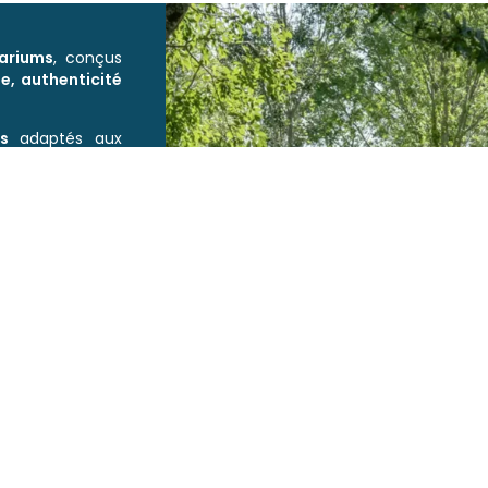
ariums
, conçus
e, authenticité
s
adaptés aux
res, offrant des
a mémoire des
 déclinent en
rellement à leur
x, en colonne ou
des espaces de
t une capacité
enance en urnes
ive des espaces
es de