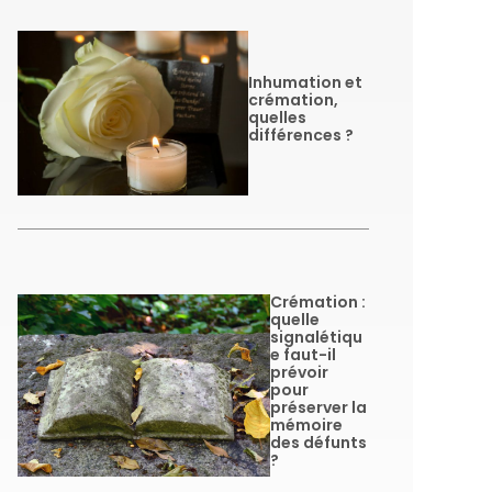
Inhumation et
crémation,
quelles
différences ?
Crémation :
quelle
signalétiqu
e faut-il
prévoir
pour
préserver la
mémoire
des défunts
?